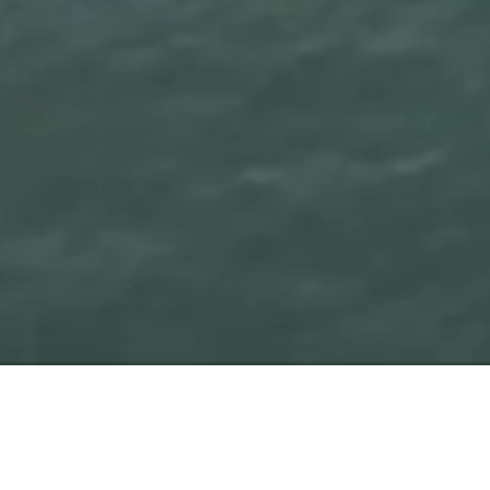
26
Boottochten
26