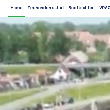
Home
Zeehonden safari
Boottochten
VRAG